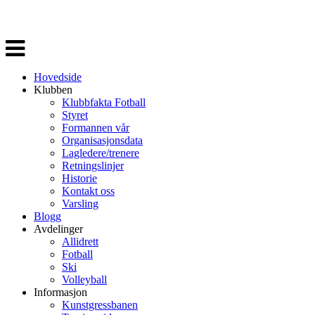
Veksle
navigasjon
Hovedside
Klubben
Klubbfakta Fotball
Styret
Formannen vår
Organisasjonsdata
Lagledere/trenere
Retningslinjer
Historie
Kontakt oss
Varsling
Blogg
Avdelinger
Allidrett
Fotball
Ski
Volleyball
Informasjon
Kunstgressbanen