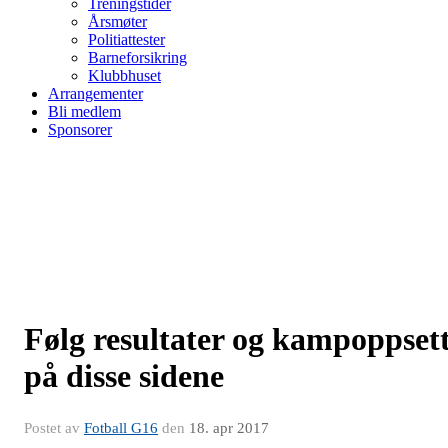
Treningstider
Årsmøter
Politiattester
Barneforsikring
Klubbhuset
Arrangementer
Bli medlem
Sponsorer
Følg resultater og kampoppset
på disse sidene
Postet av
Fotball G16
den
18. apr 2017