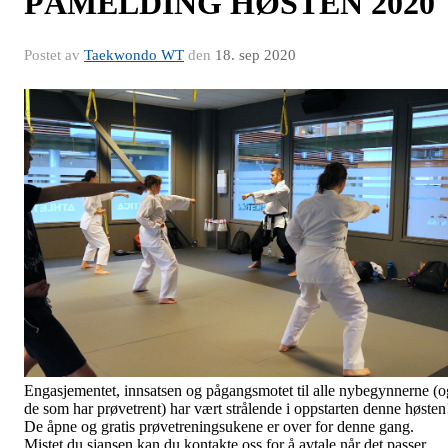
PÅMELDING HØSTEN 2020
Postet av
Taekwondo WT
den
18. sep 2020
Engasjementet, innsatsen og pågangsmotet til alle nybegynnerne (o
de som har prøvetrent) har vært strålende i oppstarten denne høsten
De åpne og gratis prøvetreningsukene er over for denne gang.
Mistet du sjansen kan du kontakte oss for å avtale når det passer