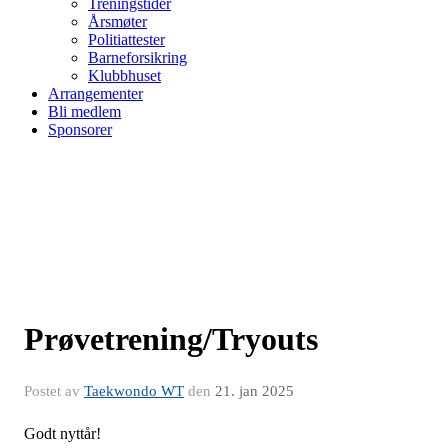
Treningstider
Årsmøter
Politiattester
Barneforsikring
Klubbhuset
Arrangementer
Bli medlem
Sponsorer
Prøvetrening/Tryouts
Postet av
Taekwondo WT
den
21. jan 2025
Godt nyttår!