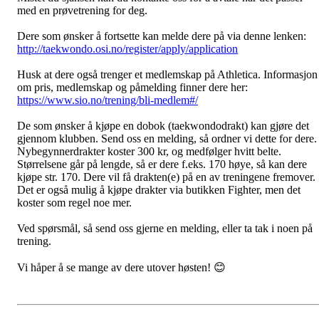
med en prøvetrening for deg.
Dere som ønsker å fortsette kan melde dere på via denne lenken:
http://taekwondo.osi.no/register/apply/application
Husk at dere også trenger et medlemskap på Athletica. Informasjon
om pris, medlemskap og påmelding finner dere her:
https://www.sio.no/trening/bli-medlem#/
De som ønsker å kjøpe en dobok (taekwondodrakt) kan gjøre det
gjennom klubben. Send oss en melding, så ordner vi dette for dere.
Nybegynnerdrakter koster 300 kr, og medfølger hvitt belte.
Størrelsene går på lengde, så er dere f.eks. 170 høye, så kan dere
kjøpe str. 170. Dere vil få drakten(e) på en av treningene fremover.
Det er også mulig å kjøpe drakter via butikken Fighter, men det
koster som regel noe mer.
Ved spørsmål, så send oss gjerne en melding, eller ta tak i noen på
trening.
Vi håper å se mange av dere utover høsten! 😊