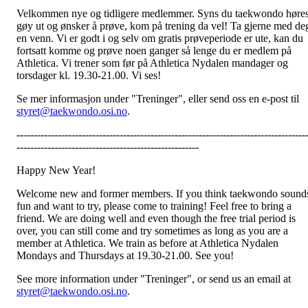
Velkommen nye og tidligere medlemmer. Syns du taekwondo høre
gøy ut og ønsker å prøve, kom på trening da vel! Ta gjerne med de
en venn. Vi er godt i og selv om gratis prøveperiode er ute, kan du
fortsatt komme og prøve noen ganger så lenge du er medlem på
Athletica. Vi trener som før på Athletica Nydalen mandager og
torsdager kl. 19.30-21.00. Vi ses!
Se mer informasjon under "Treninger", eller send oss en e-post til
styret@taekwondo.osi.no
.
------------------------------------------------------------------------------------
-----------------------------------------------------
Happy New Year!
Welcome new and former members. If you think taekwondo sound
fun and want to try, please come to training! Feel free to bring a
friend. We are doing well and even though the free trial period is
over, you can still come and try sometimes as long as you are a
member at Athletica. We train as before at Athletica Nydalen
Mondays and Thursdays at 19.30-21.00. See you!
See more information under "Treninger", or send us an email at
styret@taekwondo.osi.no
.