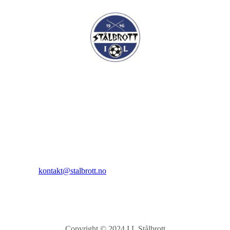
I.L Stålbrott
Sandnesåsen 2
8450 Stokmarknes
Kontakt:
E-post:
kontakt@stalbrott.no
Copyright © 2024 I.L Stålbrott