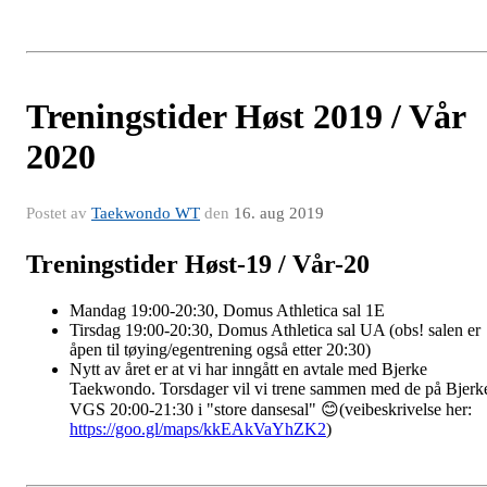
Treningstider Høst 2019 / Vår
2020
Postet av
Taekwondo WT
den
16. aug 2019
Treningstider Høst-19 / Vår-20
Mandag 19:00-20:30, Domus Athletica sal 1E
Tirsdag 19:00-20:30, Domus Athletica sal UA (obs! salen er
åpen til tøying/egentrening også etter 20:30)
Nytt av året er at vi har inngått en avtale med Bjerke
Taekwondo. Torsdager vil vi trene sammen med de på Bjerk
VGS 20:00-21:30 i "store dansesal" 😊(veibeskrivelse her:
https://goo.gl/maps/kkEAkVaYhZK2
)