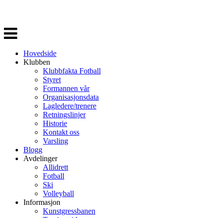
Veksle
navigasjon
Hovedside
Klubben
Klubbfakta Fotball
Styret
Formannen vår
Organisasjonsdata
Lagledere/trenere
Retningslinjer
Historie
Kontakt oss
Varsling
Blogg
Avdelinger
Allidrett
Fotball
Ski
Volleyball
Informasjon
Kunstgressbanen