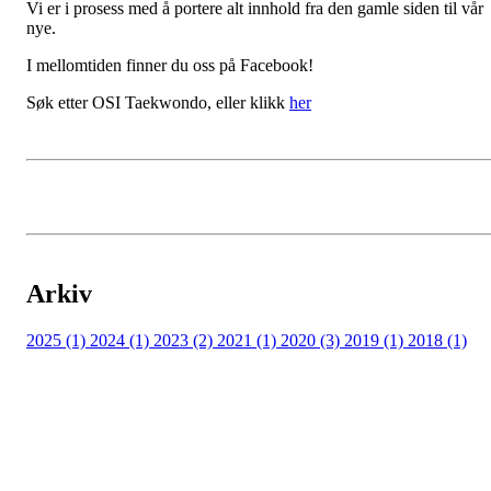
Vi er i prosess med å portere alt innhold fra den gamle siden til vår
nye.
I mellomtiden finner du oss på Facebook!
Søk etter OSI Taekwondo, eller klikk
her
Arkiv
2025 (1)
2024 (1)
2023 (2)
2021 (1)
2020 (3)
2019 (1)
2018 (1)